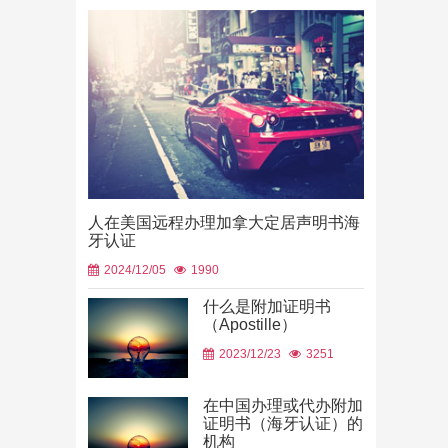
人在美国远程办理加拿大定居声明书海
牙认证
2024/12/05
1990
什么是附加证明书
（Apostille）
中国山东烟
2023/12/23
3251
使用
2026/06/23
在中国办理或代办附加
证明书（海牙认证）的
机构