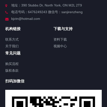
关于我们
地址：390 Stubbs Dr, North York, ON M2L 2T9
电话号码：6476249243 微信号：sanjirenzheng
服务分类
bjctn@hotmail.com
加拿大证件海牙认证案例
机构链接
下载与支持
签署类文件海牙认证程序费用
联系方式
资料下载
关于我们
视频中心
联系方式
常见问题
视频中心
购买流程
版权条款
中国公证处海牙认证
扫码加微信
上海公证处海牙认证
上海东方公证处海牙认证