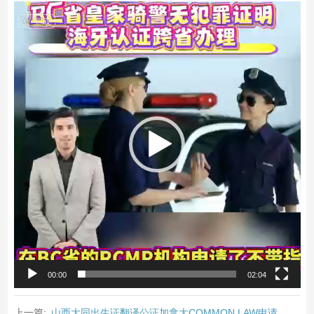
视
频
播
放
器
00:00
02:04
上一篇:
山西大同出生证翻译公证加拿大COMMON LAW申请