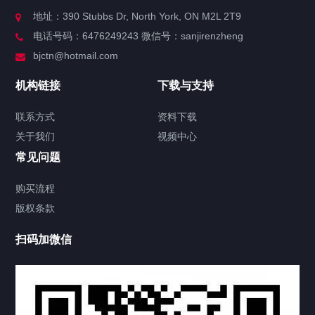
关于我们
地址：390 Stubbs Dr, North York, ON M2L 2T9
电话号码：6476249243 微信号：sanjirenzheng
服务分类
bjctn@hotmail.com
加拿大证件海牙认证案例
机构链接
下载与支持
签署类文件海牙认证程序费用
联系方式
资料下载
关于我们
视频中心
联系方式
常见问题
视频中心
购买流程
版权条款
工程案例
扫码加微信
家用案例
定制案例