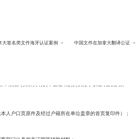
拿大签名类文件海牙认证案例
中国文件在加拿大翻译公证
办理海牙认证
585
请，依法对其所持有的毕业证书的真实性予以证明的活动。
供本人户口页原件及经过户籍所在单位盖章的首页复印件）；