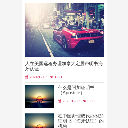
人在美国远程办理加拿大定居声明书海
牙认证
2024/12/05
1991
什么是附加证明书
（Apostille）
中国山东烟
2023/12/23
3252
使用
2026/06/23
在中国办理或代办附加
证明书（海牙认证）的
机构