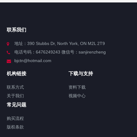
快捷导航
NAV
官方博客
联系我们
关于我们
地址：390 Stubbs Dr, North York, ON M2L 2T9
电话号码：6476249243 微信号：sanjirenzheng
服务分类
bjctn@hotmail.com
加拿大证件海牙认证案例
机构链接
下载与支持
签署类文件海牙认证程序费用
联系方式
资料下载
关于我们
视频中心
联系方式
常见问题
视频中心
购买流程
版权条款
中国公证处海牙认证