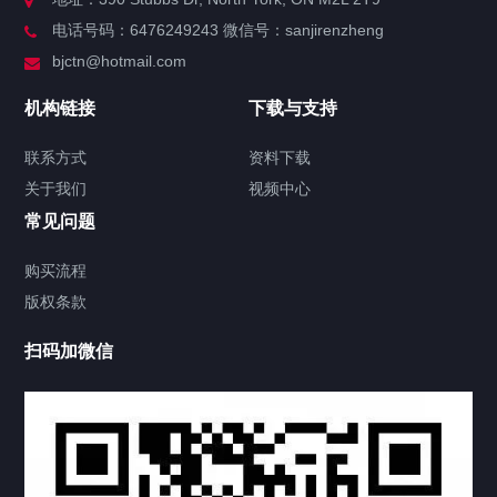
电话号码：6476249243 微信号：sanjirenzheng
服务分类
bjctn@hotmail.com
加拿大证件海牙认证案例
机构链接
下载与支持
签署类文件海牙认证程序费用
联系方式
资料下载
关于我们
视频中心
联系方式
常见问题
视频中心
购买流程
版权条款
中国公证处海牙认证
扫码加微信
热门标签
TAG
机构链接