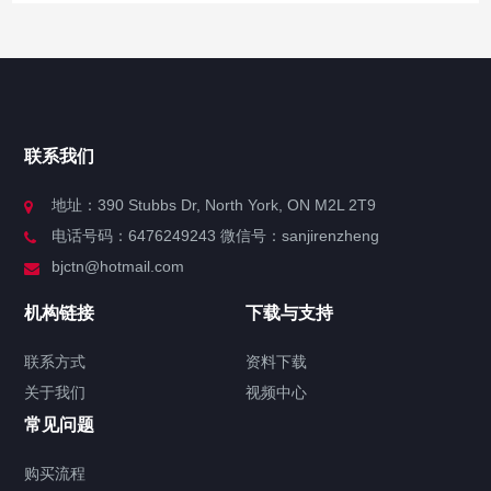
快捷导航
NAV
官方博客
联系我们
关于我们
地址：390 Stubbs Dr, North York, ON M2L 2T9
电话号码：6476249243 微信号：sanjirenzheng
服务分类
bjctn@hotmail.com
加拿大证件海牙认证案例
机构链接
下载与支持
签署类文件海牙认证程序费用
联系方式
资料下载
关于我们
视频中心
联系方式
常见问题
视频中心
购买流程