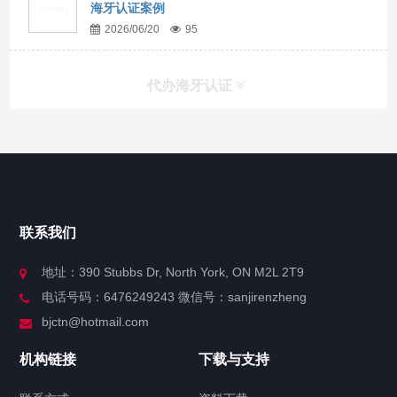
海牙认证案例
2026/06/20
95
代办海牙认证
快捷导航
NAV
官方博客
联系我们
关于我们
地址：390 Stubbs Dr, North York, ON M2L 2T9
电话号码：6476249243 微信号：sanjirenzheng
服务分类
bjctn@hotmail.com
加拿大证件海牙认证案例
机构链接
下载与支持
签署类文件海牙认证程序费用