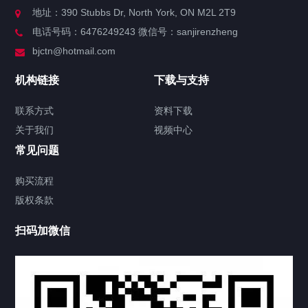
关于我们
地址：390 Stubbs Dr, North York, ON M2L 2T9
电话号码：6476249243 微信号：sanjirenzheng
服务分类
bjctn@hotmail.com
加拿大证件海牙认证案例
机构链接
下载与支持
签署类文件海牙认证程序费用
联系方式
资料下载
关于我们
视频中心
联系方式
常见问题
视频中心
购买流程
版权条款
工程案例
扫码加微信
家用案例
定制案例