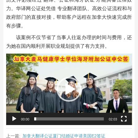
力。华译网公证处凭借 专业翻译团队、高效公证流程和与
政府部门的直接对接，帮助客户远程在加拿大快速完成所
有步骤。
该案例不仅节省了当事人往返办理的时间与费用，还
为她在国内顺利开展职业规划提供了有力支持。
视
频
播
放
器
00:00
02:03
上一篇:
加拿大翻译公证厦门结婚证申请美国E2签证