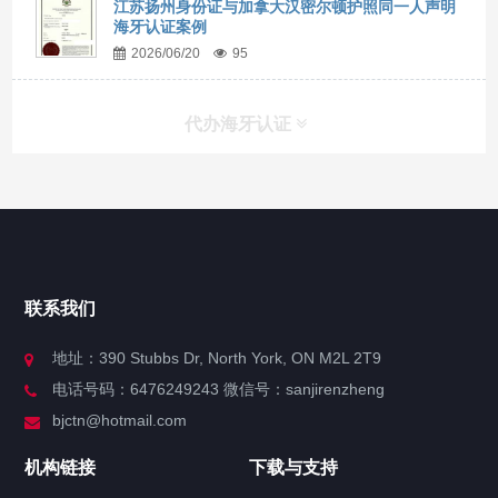
江苏扬州身份证与加拿大汉密尔顿护照同一人声明
海牙认证案例
2026/06/20
95
代办海牙认证
快捷导航
NAV
官方博客
联系我们
关于我们
地址：390 Stubbs Dr, North York, ON M2L 2T9
电话号码：6476249243 微信号：sanjirenzheng
服务分类
bjctn@hotmail.com
加拿大证件海牙认证案例
机构链接
下载与支持