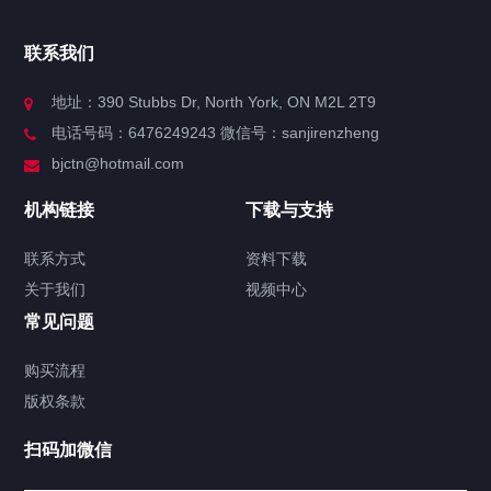
官方博客
联系我们
关于我们
地址：390 Stubbs Dr, North York, ON M2L 2T9
电话号码：6476249243 微信号：sanjirenzheng
服务分类
bjctn@hotmail.com
加拿大证件海牙认证案例
机构链接
下载与支持
签署类文件海牙认证程序费用
联系方式
资料下载
关于我们
视频中心
联系方式
常见问题
视频中心
购买流程
版权条款
中国公证处海牙认证
扫码加微信