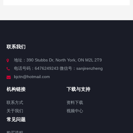
快捷导航
NAV
官方博客
联系我们
关于我们
地址：390 Stubbs Dr, North York, ON M2L 2T9
电话号码：6476249243 微信号：sanjirenzheng
服务分类
bjctn@hotmail.com
加拿大证件海牙认证案例
机构链接
下载与支持
签署类文件海牙认证程序费用
联系方式
资料下载
关于我们
视频中心
联系方式
常见问题
视频中心
购买流程