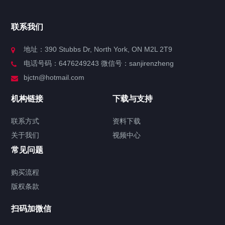
官方博客
联系我们
关于我们
地址：390 Stubbs Dr, North York, ON M2L 2T9
电话号码：6476249243 微信号：sanjirenzheng
服务分类
bjctn@hotmail.com
加拿大证件海牙认证案例
机构链接
下载与支持
签署类文件海牙认证程序费用
联系方式
资料下载
关于我们
视频中心
联系方式
常见问题
视频中心
购买流程
版权条款
中国公证处海牙认证
扫码加微信