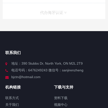
代办海牙认证
快捷导航
NAV
官方博客
联系我们
关于我们
地址：390 Stubbs Dr, North York, ON M2L 2T9
电话号码：6476249243 微信号：sanjirenzheng
服务分类
bjctn@hotmail.com
加拿大证件海牙认证案例
机构链接
下载与支持
签署类文件海牙认证程序费用
联系方式
资料下载
关于我们
视频中心