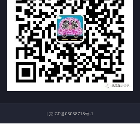
联系方式
关于我们
下载与支持
资料下载
视频中心
常见问题
购买流程
版权条款
常见问题
FAQ
中国山东烟台死亡证明翻译公证加拿大使用
|
京ICP备05038718号-1
2026/06/23
132
加拿大护照姓名与中国身份证姓名不一致，如何证明是同
一人？