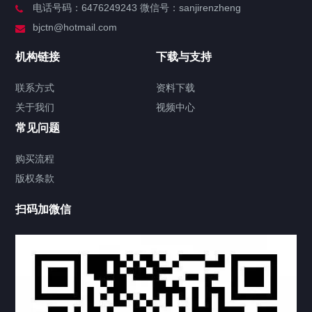
电话号码：6476249243 微信号：sanjirenzheng
服务分类
bjctn@hotmail.com
加拿大证件海牙认证案例
机构链接
下载与支持
签署类文件海牙认证程序费用
联系方式
资料下载
关于我们
视频中心
联系方式
常见问题
视频中心
购买流程
版权条款
中国公证处海牙认证
扫码加微信
热门标签
TAG
机构链接