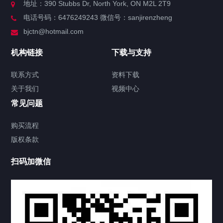
地址：390 Stubbs Dr, North York, ON M2L 2T9
电话号码：6476249243 微信号：sanjirenzheng
服务分类
bjctn@hotmail.com
加拿大证件海牙认证案例
机构链接
下载与支持
签署类文件海牙认证程序费用
联系方式
资料下载
关于我们
视频中心
联系方式
常见问题
视频中心
购买流程
版权条款
中国公证处海牙认证
扫码加微信
热门标签
TAG