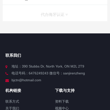
代办海牙认证
快捷导航
NAV
官方博客
联系我们
关于我们
地址：390 Stubbs Dr, North York, ON M2L 2T9
电话号码：6476249243 微信号：sanjirenzheng
服务分类
bjctn@hotmail.com
加拿大证件海牙认证案例
机构链接
下载与支持
签署类文件海牙认证程序费用
联系方式
资料下载
关于我们
视频中心