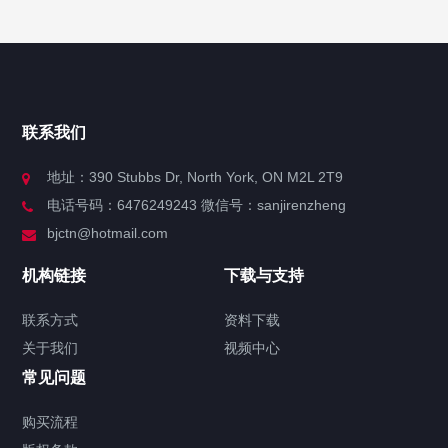
快捷导航
NAV
官方博客
联系我们
关于我们
地址：390 Stubbs Dr, North York, ON M2L 2T9
电话号码：6476249243 微信号：sanjirenzheng
服务分类
bjctn@hotmail.com
加拿大证件海牙认证案例
机构链接
下载与支持
签署类文件海牙认证程序费用
联系方式
资料下载
关于我们
视频中心
联系方式
常见问题
视频中心
购买流程