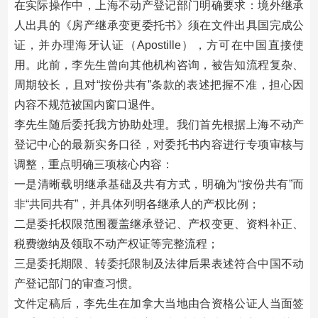
在实际操作中，上海不动产登记部门明确要求：境外继承
人出具的《房产继承变更委托书》须在文件出具国完成公
证，并办理海牙认证（Apostille），方可在中国直接使
用。此前，李先生曾向其他机构咨询，被告知流程复杂、
周期较长，且对“按份共有”条款的表述把握不准，担心因
内容不规范被国内窗口退件。
李先生随后委托我方协助处理。我们首先根据上海不动产
登记中心的最新实务口径，对委托书内容进行专项审核与
调整，重点明确三项核心内容：
一是清晰载明继承基础及共有方式，明确为“按份共有”而
非“共同共有”，并具体列明各继承人的产权比例；
二是委托权限范围覆盖继承登记、产权变更、资料补正、
税费缴纳及领取不动产权证等完整流程；
三是委托期限、转委托限制及法律后果表述符合中国不动
产登记部门的审查习惯。
文件定稿后，李先生在加拿大当地由合资格公证人当面签