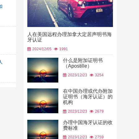
如
人在美国远程办理加拿大定居声明书海
牙认证
2024/12/05
1991
什么是附加证明书
人
（Apostille）
中国山东烟
2023/12/23
3254
使用
2026/06/23
在中国办理或代办附加
证明书（海牙认证）的
机构
2023/12/23
2679
办理中国海牙认证的收
费标准
2023/12/23
2759