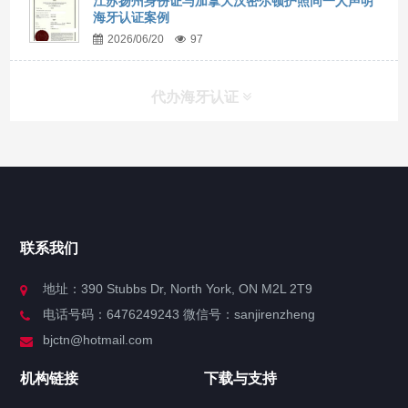
江苏扬州身份证与加拿大汉密尔顿护照同一人声明
海牙认证案例
2026/06/20
97
代办海牙认证
快捷导航
NAV
官方博客
联系我们
关于我们
地址：390 Stubbs Dr, North York, ON M2L 2T9
电话号码：6476249243 微信号：sanjirenzheng
服务分类
bjctn@hotmail.com
加拿大证件海牙认证案例
机构链接
下载与支持