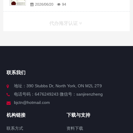
2026/06/20
94
代办海牙认证
快捷导航
NAV
官方博客
联系我们
关于我们
地址：390 Stubbs Dr, North York, ON M2L 2T9
电话号码：6476249243 微信号：sanjirenzheng
服务分类
bjctn@hotmail.com
加拿大证件海牙认证案例
机构链接
下载与支持
签署类文件海牙认证程序费用
联系方式
资料下载