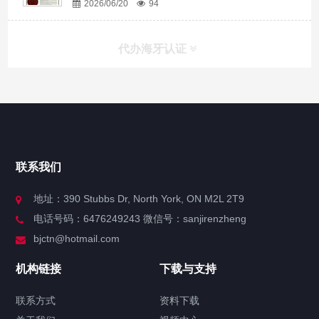
2026/06/20
94
代办海牙认证
快捷导航
NAV
官方博客
联系我们
关于我们
地址：390 Stubbs Dr, North York, ON M2L 2T9
电话号码：6476249243 微信号：sanjirenzheng
服务分类
bjctn@hotmail.com
加拿大证件海牙认证案例
机构链接
下载与支持
签署类文件海牙认证程序费用
联系方式
资料下载