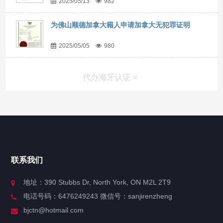
2025/05/13
982
为佛山顺德加拿大籍人申请加拿大无犯罪证明
2025/05/05
980
代办海牙认证
快捷导航
NAV
官方博客
联系我们
关于我们
地址：390 Stubbs Dr, North York, ON M2L 2T9
电话号码：6476249243 微信号：sanjirenzheng
服务分类
bjctn@hotmail.com