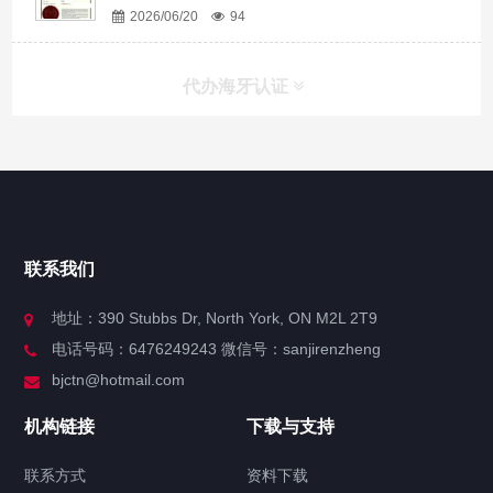
2026/06/20
94
代办海牙认证
快捷导航
NAV
官方博客
联系我们
关于我们
地址：390 Stubbs Dr, North York, ON M2L 2T9
电话号码：6476249243 微信号：sanjirenzheng
服务分类
bjctn@hotmail.com
加拿大证件海牙认证案例
机构链接
下载与支持
签署类文件海牙认证程序费用
联系方式
资料下载