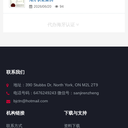
2026/06/20
94
代办海牙认证
快捷导航
NAV
官方博客
联系我们
关于我们
地址：390 Stubbs Dr, North York, ON M2L 2T9
电话号码：6476249243 微信号：sanjirenzheng
服务分类
bjctn@hotmail.com
加拿大证件海牙认证案例
机构链接
下载与支持
签署类文件海牙认证程序费用
联系方式
资料下载