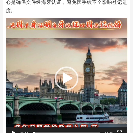
心是确保文件经海牙认证，避免因手续不全影响登记进
度。
视
频
播
放
器