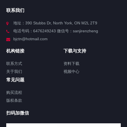
官方博客
联系我们
关于我们
地址：390 Stubbs Dr, North York, ON M2L 2T9
电话号码：6476249243 微信号：sanjirenzheng
服务分类
bjctn@hotmail.com
加拿大证件海牙认证案例
机构链接
下载与支持
签署类文件海牙认证程序费用
联系方式
资料下载
关于我们
视频中心
联系方式
常见问题
视频中心
购买流程
版权条款
工程案例
扫码加微信
家用案例