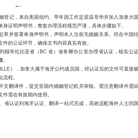
姻登记，来自美国纽约、早年因工作定居温哥华并加入加拿大
单身证明声明书，整套办理流程规范严谨，具体步骤如下。
，起草并签署单身声明书，声明本人当前无婚姻关系、符合中国
文件的公证环节，确保文书内容真实有效。
列颠哥伦比亚省（BC 省）省务卿办公室办理省认证，核实公
骤。
TILLE），加拿大属于海牙公约成员国，经认证后的文件可直接
化流程。
规中文翻译件，提交至国内婚姻登记机关审核。需注意翻译件需
文件需在有效期内使用。
、省认证到海牙认证、翻译一站式完成，高效适配海外人士回