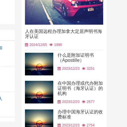
人在美国远程办理加拿大定居声明书海
牙认证
2024/12/05
1990
如
什么是附加证明书
（Apostille）
中国山东烟
2023/12/23
3251
使用
2026/06/23
在中国办理或代办附加
证明书（海牙认证）的
机构
人
2023/12/23
2677
办理中国海牙认证的收
费标准
2023/12/23
2754