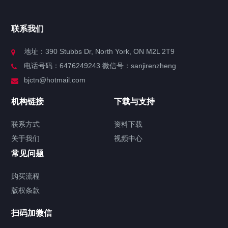
官方博客
联系我们
关于我们
地址：390 Stubbs Dr, North York, ON M2L 2T9
电话号码：6476249243 微信号：sanjirenzheng
服务分类
bjctn@hotmail.com
加拿大证件海牙认证案例
机构链接
下载与支持
签署类文件海牙认证程序费用
联系方式
资料下载
关于我们
视频中心
联系方式
常见问题
视频中心
购买流程
版权条款
工程案例
扫码加微信
家用案例