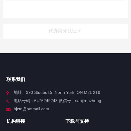
代办海牙认证
快捷导航
NAV
官方博客
联系我们
关于我们
地址：390 Stubbs Dr, North York, ON M2L 2T9
电话号码：6476249243 微信号：sanjirenzheng
服务分类
bjctn@hotmail.com
加拿大证件海牙认证案例
机构链接
下载与支持