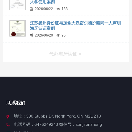
大学使用案例
2026/06/22
133
江苏扬州身份证与加拿大汉密尔顿护照同一人声明
海牙认证案例
2026/06/20
95
代办海牙认证
快捷导航
NAV
官方博客
联系我们
关于我们
地址：390 Stubbs Dr, North York, ON M2L 2T9
电话号码：6476249243 微信号：sanjirenzheng
服务分类