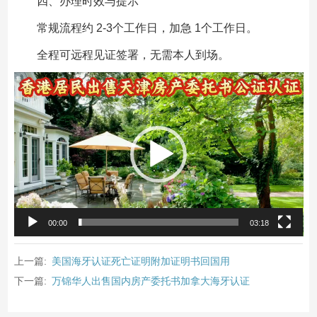
四、办理时效与提示
常规流程约 2-3个工作日，加急 1个工作日。
全程可远程见证签署，无需本人到场。
视
频
播
放
器
00:00
03:18
上一篇:
美国海牙认证死亡证明附加证明书回国用
下一篇:
万锦华人出售国内房产委托书加拿大海牙认证