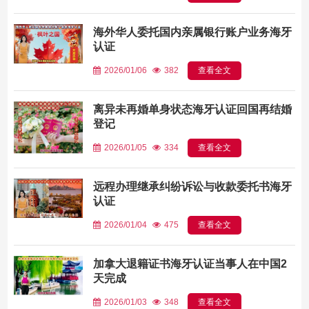
海外华人委托国内亲属银行账户业务海牙
认证
2026/01/06
382
查看全文
离异未再婚单身状态海牙认证回国再结婚
登记
2026/01/05
334
查看全文
远程办理继承纠纷诉讼与收款委托书海牙
认证
2026/01/04
475
查看全文
加拿大退籍证书海牙认证当事人在中国2
天完成
2026/01/03
348
查看全文