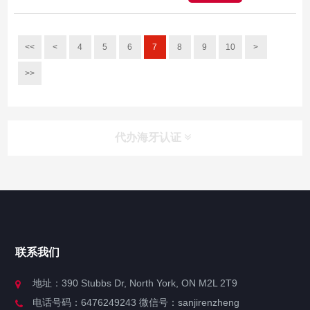
<<
<
4
5
6
7
8
9
10
>
>>
代办海牙认证
快捷导航
NAV
官方博客
联系我们
关于我们
地址：390 Stubbs Dr, North York, ON M2L 2T9
电话号码：6476249243 微信号：sanjirenzheng
服务分类